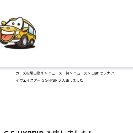
カーズ松尾自動車
>
ニュース一覧
>
ニュース
>
日産 セレナ ハ
イウェイスター G S-HYBRID 入庫しました！
店舗名をタップすることで、
電話がかけられます