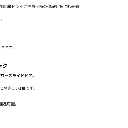
長距離ドライブやお子様の退屈対策にも最適！
。
きます。
ラク
パワースライドドア
。
にやさしい1台です。
通過可能。