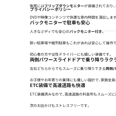
後席には
フリップダウンモニター
が装備されており、
プライバシーポリシー
DVDや映像コンテンツで快適な車内時間を演出します
バックモニターで駐車も安心
大きなボディでも安心の
バックモニター付き
。
狭い駐車場や縦列駐車もこれがあれば安心して操作で
初心者の方や女性ドライバーにも嬉しい装備です。
両側パワースライドドアで乗り降りラク
左右どちらからでもスムーズに乗り降りできる
両側
お子様やお年寄りの乗降にも優しい設計で、家族全員
ETC装備で高速道路も快適
ETC装備済みなので、高速道路の料金所もスムーズに
次のお出かけもストレスフリーです。