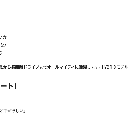
い方
安な方
方
えから長距離ドライブまでオールマイティに活躍
します。HYBRIDモ
ート！
ど車が欲しい」