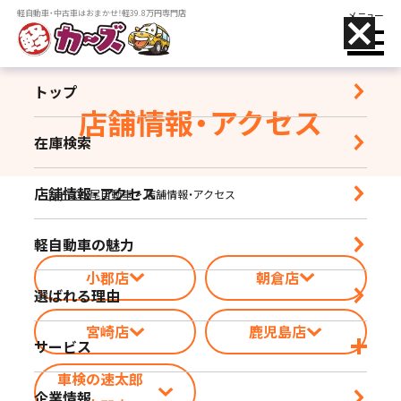
軽自動車・中古車はおまかせ！軽39.8万円専門店
メニュー
トップ
店舗情報・アクセス
在庫検索
店舗名をタップすることで、
電話がかけられます
店舗情報・アクセス
カーズ松尾自動車
>
店舗情報・アクセス
小郡店
軽自動車の魅力
営業時間｜9:30-18:30 定休日｜毎週水曜日
小郡店
朝倉店
選ばれる理由
朝倉店
宮崎店
鹿児島店
営業時間｜10:00-17:00 定休日｜毎週水曜日
サービス
車検の速太郎
宮崎店
企業情報