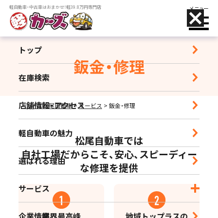
軽自動車・中古車はおまかせ！軽39.8万円専門店
メニュー
トップ
鈑金・修理
在庫検索
店舗名をタップすることで、
電話がかけられます
店舗情報・アクセス
カーズ松尾自動車
>
サービス
>
鈑金・修理
小郡店
軽自動車の魅力
営業時間｜9:30-18:30 定休日｜毎週水曜日
松尾自動車では
自社工場だからこそ、安心、スピーディー
選ばれる理由
な修理を提供
朝倉店
営業時間｜10:00-17:00 定休日｜毎週水曜日
サービス
宮崎店
企業情報
業界最高峰
地域トップラスの