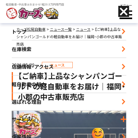
軽自動車・中古車はおまかせ！軽39.8万円専門店
メニュー
カーズ松尾自動車
>
ニュース一覧
>
ニュース
>
【ご納車】上品な
トップ
シャンパンゴールドの軽自動車をお届け｜福岡・小郡の中古車販
売店
在庫検索
店舗名をタップすることで、
電話がかけられます
2026/05/29
ニュース
店舗情報・アクセス
【ご納車】上品なシャンパンゴー
小郡店
軽自動車の魅力
ルドの軽自動車をお届け｜福岡・
営業時間｜9:30-18:30 定休日｜毎週水曜日
小郡の中古車販売店
選ばれる理由
朝倉店
営業時間｜10:00-17:00 定休日｜毎週水曜日
サービス
宮崎店
企業情報