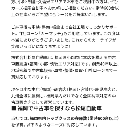
方、小郡・朝倉・久留米エリアでお車をご検討中の方は、ぜひ
カーズ松尾自動車へお気軽にご相談ください。常時600台以
上の在庫からご希望に合う一台をご提案いたします。
ご納車後も車検・整備・板金まで自社工場でしっかりサポー
ト。自社ローン「カーマッチ」もご用意しています。この度は
本当にありがとうございました。これからのカーライフが
笑顔いっぱいになりますように！
株式会社松尾自動車は、福岡県小郡市に本店を構える中古
車販売店（福岡・小郡・筑後エリア対応）です。創業40年以上、
地域密着で中古車販売・車検・整備・買取・自社ローンまで一
貫対応しております。
現在は小郡本店（福岡）・朝倉店（福岡）・宮崎店・鹿児島店と、
九州全域に展開し、福岡県内だけでなく全国納車対応の中
古車販売店として運営しています。
■ 福岡で中古車を探すなら松尾自動車
当社では、
福岡県内トップクラスの在庫数（常時600台以上）
を保有。以下のようなニーズに対応しています。