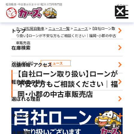
軽自動車・中古車はおまかせ！軽39.8万円専門店
メニュー
カーズ松尾自動車
>
ニュース一覧
>
ニュース
>
【自社ローン取
トップ
り扱い】ローンが不安な方もご相談ください｜福岡・小郡の中古
車販売店
在庫検索
店舗名をタップすることで、
電話がかけられます
2026/05/30
ニュース
店舗情報・アクセス
【自社ローン取り扱い】ローンが
小郡店
軽自動車の魅力
不安な方もご相談ください｜福
営業時間｜9:30-18:30 定休日｜毎週水曜日
岡・小郡の中古車販売店
選ばれる理由
朝倉店
営業時間｜10:00-17:00 定休日｜毎週水曜日
サービス
宮崎店
企業情報