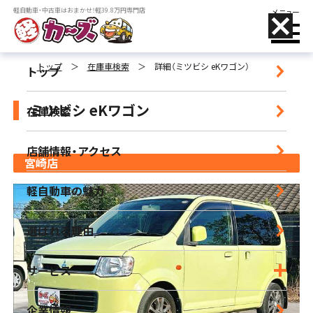
軽自動車・中古車はおまかせ！軽39.8万円専門店
メニュー
トップ
＞
在庫車検索
＞
詳細（ミツビシ eKワゴン）
トップ
ミツビシ eKワゴン
在庫検索
店舗名をタップすることで、
電話がかけられます
店舗情報・アクセス
宮崎店
小郡店
軽自動車の魅力
営業時間｜9:30-18:30 定休日｜毎週水曜日
選ばれる理由
朝倉店
営業時間｜10:00-17:00 定休日｜毎週水曜日
サービス
宮崎店
企業情報