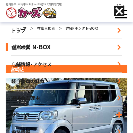
軽自動車・中古車はおまかせ！軽39.8万円専門店
メニュー
トップ
＞
在庫車検索
＞
詳細（ホンダ N-BOX）
トップ
ホンダ N-BOX
在庫検索
店舗名をタップすることで、
電話がかけられます
店舗情報・アクセス
宮崎店
小郡店
軽自動車の魅力
営業時間｜9:30-18:30 定休日｜毎週水曜日
選ばれる理由
朝倉店
営業時間｜10:00-17:00 定休日｜毎週水曜日
サービス
宮崎店
企業情報