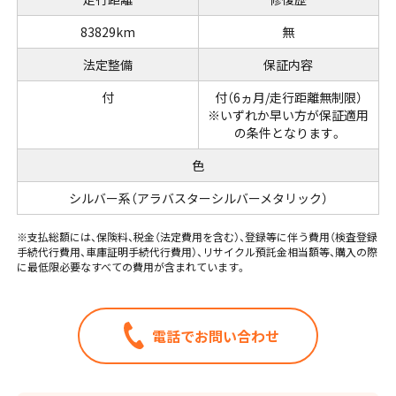
83829km
無
法定整備
保証内容
付
付（6ヵ月/走行距離無制限）
※いずれか早い方が保証適用
の条件となります。
色
シルバー系（アラバスターシルバーメタリック）
※支払総額には、保険料、税金（法定費用を含む）、登録等に伴う費用（検査登録
手続代行費用、車庫証明手続代行費用）、リサイクル預託金相当額等、購入の際
に最低限必要なすべての費用が含まれています。
電話でお問い合わせ