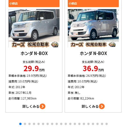
小郡店
小郡店
ホンダ
N-BOX
ホンダ
N-BOX
支払総額（税込み）
支払総額（税込み）
29.9
36.9
万円
万円
車輌本体価格：19.9万円（税込）
車輌本体価格：26.9万円（税込）
諸費用：10.0万円（税込）
諸費用：10.0万円（税込）
年式：2012年
年式：2012年
車検：2027年11月
車検：無し
走行距離：127,985km
走行距離：82,224km
詳しくみる
詳しくみる