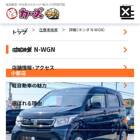
軽自動車・中古車はおまかせ！軽39.8万円専門店
メニュー
トップ
＞
在庫車検索
＞
詳細（ホンダ N-WGN）
トップ
ホンダ N-WGN
在庫検索
店舗名をタップすることで、
電話がかけられます
店舗情報・アクセス
小郡店
小郡店
軽自動車の魅力
営業時間｜9:30-18:30 定休日｜毎週水曜日
選ばれる理由
朝倉店
営業時間｜10:00-17:00 定休日｜毎週水曜日
サービス
宮崎店
企業情報