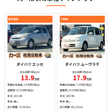
鹿児島店
小郡店
ダイハツ
エッセ
ダイハツ
ムーヴラテ
支払総額（税込み）
支払総額（税込み）
13.9
17.9
万円
万円
車輌本体価格：3.9万円（税込）
車輌本体価格：7.9万円（税込）
諸費用：10.0万円（税込）
諸費用：10.0万円（税込）
年式：2011年
年式：2007年
車検：無し
車検：無し
走行距離：73,593km
走行距離：69,521km