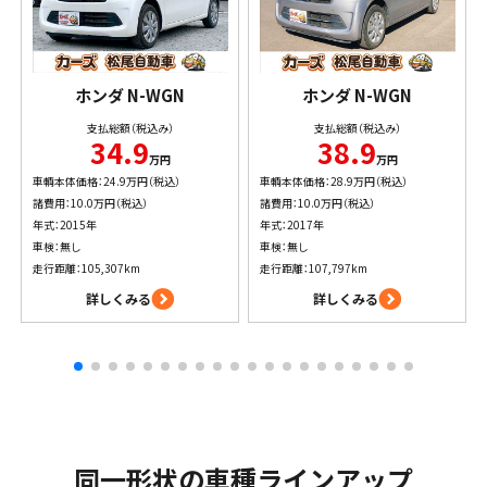
ホンダ
N-WGN
ホンダ
N-WGN
支払総額（税込み）
支払総額（税込み）
34.9
38.9
万円
万円
車輌本体価格：24.9万円（税込）
車輌本体価格：28.9万円（税込）
諸費用：10.0万円（税込）
諸費用：10.0万円（税込）
年式：2015年
年式：2017年
車検：無し
車検：無し
走行距離：105,307km
走行距離：107,797km
詳しくみる
詳しくみる
同一形状の車種ラインアップ