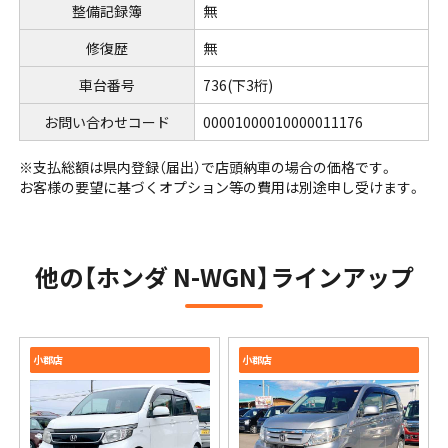
整備記録簿
無
修復歴
無
車台番号
736
(下3桁)
お問い合わせコード
00001000010000011176
※⽀払総額は県内登録（届出）で店頭納⾞の場合の価格です。
お客様の要望に基づくオプション等の費⽤は別途申し受けます。
他の【ホンダ N-WGN】ラインアップ
小郡店
小郡店