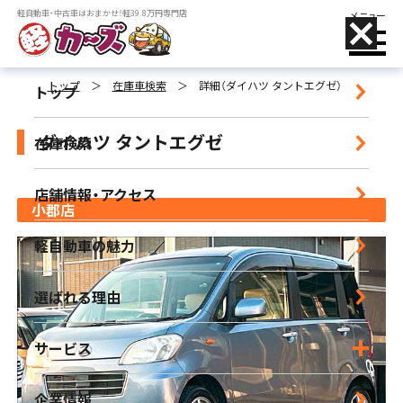
軽自動車・中古車はおまかせ！軽39.8万円専門店
メニュー
トップ
＞
在庫車検索
＞
詳細（ダイハツ タントエグゼ）
トップ
ダイハツ タントエグゼ
在庫検索
店舗名をタップすることで、
電話がかけられます
店舗情報・アクセス
小郡店
小郡店
軽自動車の魅力
営業時間｜9:30-18:30 定休日｜毎週水曜日
選ばれる理由
朝倉店
営業時間｜10:00-17:00 定休日｜毎週水曜日
サービス
宮崎店
企業情報